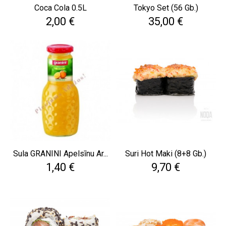
Coca Cola 0.5L
Tokyo Set (56 Gb.)
Cena
Cena
2,00 €
35,00 €
Sula GRANINI Apelsīnu Ar...
Suri Hot Maki (8+8 Gb.)
Cena
Cena
1,40 €
9,70 €