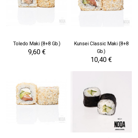
Toledo Maki (8+8 Gb.)
Kunsei Classic Maki (8+8
Cena
9,60 €
Gb.)
Cena
10,40 €