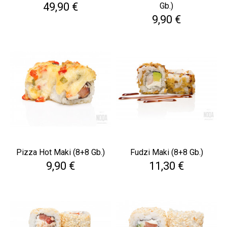
Cena
49,90 €
Gb.)
Cena
9,90 €
Pizza Hot Maki (8+8 Gb.)
Fudzi Maki (8+8 Gb.)
Cena
Cena
9,90 €
11,30 €