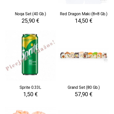
Noqa Set (40 Gb.)
Red Dragon Maki (8+8 Gb.)
Cena
Cena
25,90 €
14,50 €
Sprite 0.33L
Grand Set (80 Gb.)
Cena
Cena
1,50 €
57,90 €