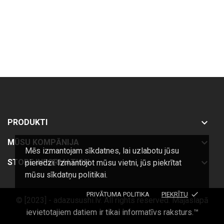

PRODUKTI

MŪSU KOMPĀNIJA
Mēs izmantojam sīkdatnes, lai uzlabotu jūsu

STORE INFORMATION
pieredzi. Izmantojot mūsu vietni, jūs piekrītat
mūsu sīkdatņu politikai.
done
PRIVĀTUMA POLITIKA
PIEKRĪTU
© [2023] - adazusushi.lv. All rights reserved. Mājaslapā
ievietotajiem datiem ir tikai informatīvs raksturs.™