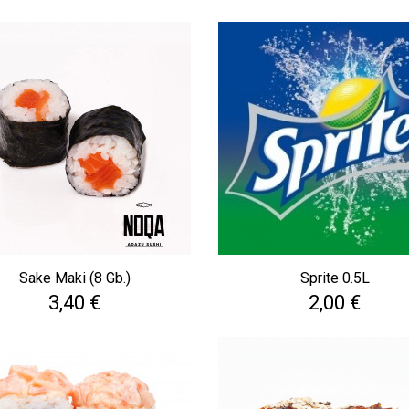
Sake Maki (8 Gb.)
Sprite 0.5L
Cena
Cena
3,40 €
2,00 €