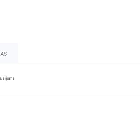
ĻAS
aisījums