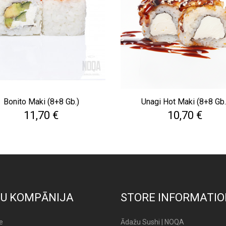
Bonito Maki (8+8 Gb.)
Unagi Hot Maki (8+8 Gb.
Cena
Cena
11,70 €
10,70 €
U KOMPĀNIJA
STORE INFORMATIO
e
Ādažu Sushi | NOQA