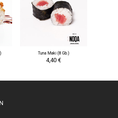
)
Tuna Maki (8 Gb.)
Cena
4,40 €
N