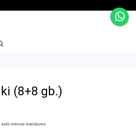
ki (8+8 gb.)
n asās mērces maisījums