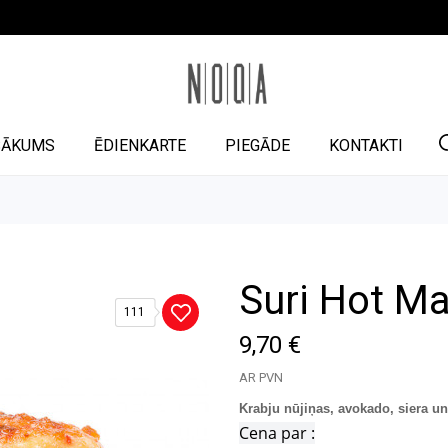
SĀKUMS
ĒDIENKARTE
PIEGĀDE
KONTAKTI
Suri Hot Ma
111
9,70 €
AR PVN
Krabju nūjiņas, avokado, siera u
Cena par :