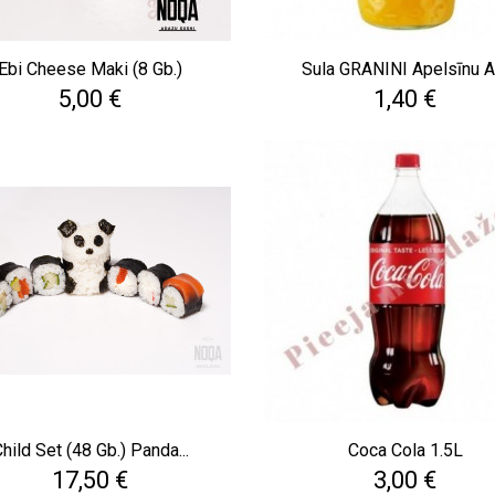
Ebi Cheese Maki (8 Gb.)
Sula GRANINI Apelsīnu Ar.
Cena
Cena
5,00 €
1,40 €
hild Set (48 Gb.) Panda...
Coca Cola 1.5L
Cena
Cena
17,50 €
3,00 €