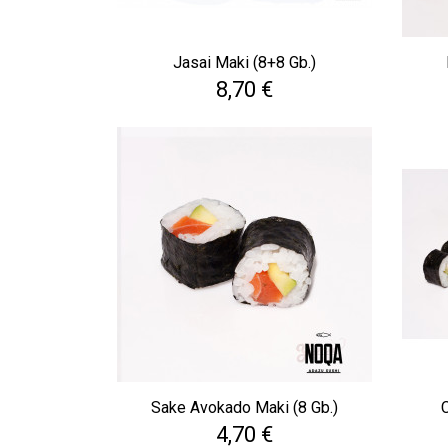
Jasai Maki (8+8 Gb.)
Cena
8,70 €
Sake Avokado Maki (8 Gb.)
C
Cena
4,70 €