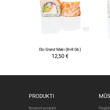
Ebi Grand Maki (8+8 Gb.)
Cena
12,50 €
PRODUKTI
MŪS
Nocenoti produkti
Piegād