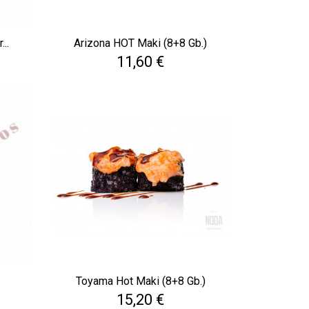
..
Arizona HOT Maki (8+8 Gb.)
Cena
11,60 €
Toyama Hot Maki (8+8 Gb.)
Cena
15,20 €