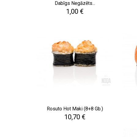
Dabīgs Negāzēts...
Cena
1,00 €
Rosuto Hot Maki (8+8 Gb.)
Cena
10,70 €