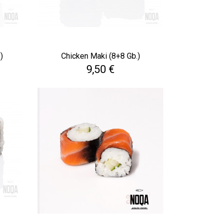
)
Chicken Maki (8+8 Gb.)
Cena
9,50 €