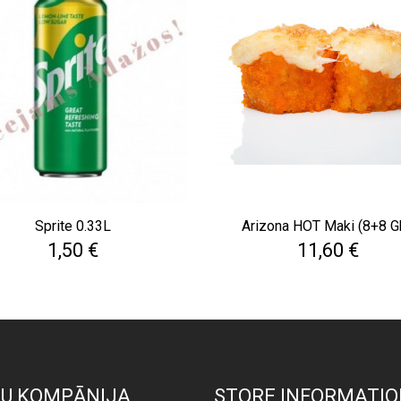
Sprite 0.33L
Arizona HOT Maki (8+8 G
Cena
Cena
1,50 €
11,60 €
U KOMPĀNIJA
STORE INFORMATIO