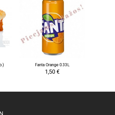
b.)
Fanta Orange 0.33L
Cena
1,50 €
N