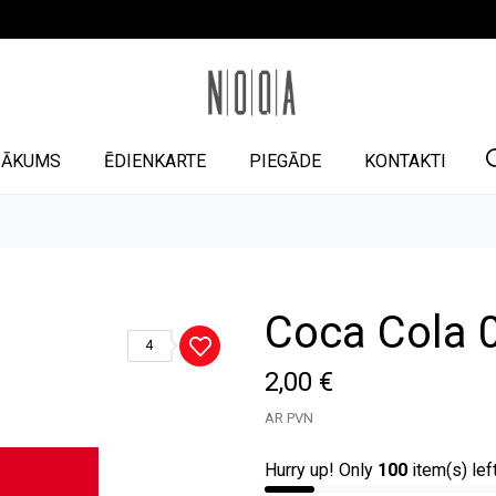
SĀKUMS
ĒDIENKARTE
PIEGĀDE
KONTAKTI
Coca Cola 
4
2,00 €
AR PVN
Hurry up! Only
100
item(s) lef