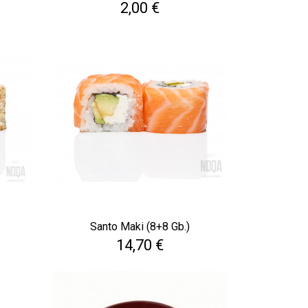
Cena
2,00 €
Santo Maki (8+8 Gb.)
Cena
14,70 €