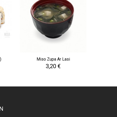
)
Miso Zupa Ar Lasi
Cena
3,20 €
N