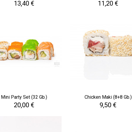
Cena
Cena
13,40 €
11,20 €
Mini Party Set (32 Gb.)
Chicken Maki (8+8 Gb.)
Cena
Cena
20,00 €
9,50 €