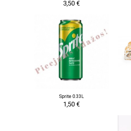
Cena
3,50 €
Sprite 0.33L
Cena
1,50 €