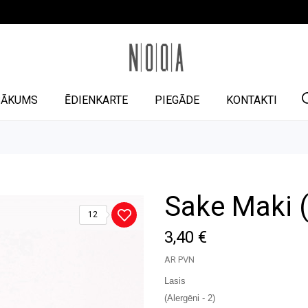
SĀKUMS
ĒDIENKARTE
PIEGĀDE
KONTAKTI
Sake Maki (
12
3,40 €
AR PVN
Lasis
(Alergēni - 2)