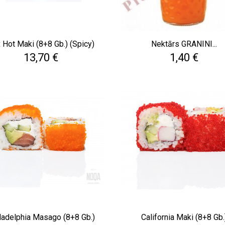
 Hot Maki (8+8 Gb.) (Spicy)
Nektārs GRANINI...
Cena
Cena
13,70 €
1,40 €
ladelphia Masago (8+8 Gb.)
California Maki (8+8 Gb.