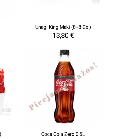
Unagi King Maki (8+8 Gb.)
Cena
13,80 €
)
Coca Cola Zero 0.5L