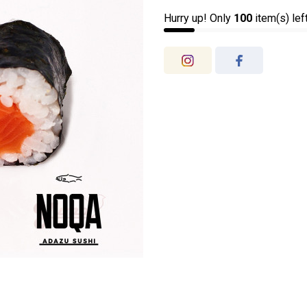
Hurry up! Only
100
item(s) lef