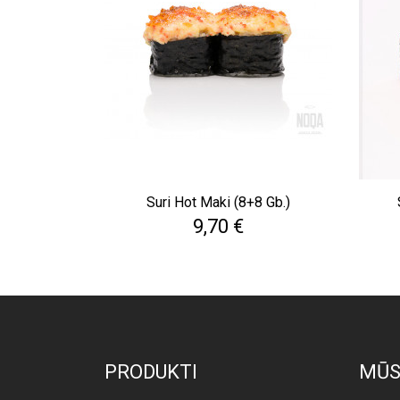
Suri Hot Maki (8+8 Gb.)
Cena
9,70 €
PRODUKTI
MŪS