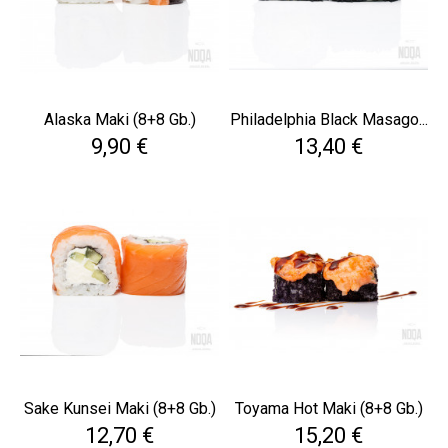
Alaska Maki (8+8 Gb.)
Philadelphia Black Masago...
Cena
Cena
9,90 €
13,40 €
Sake Kunsei Maki (8+8 Gb.)
Toyama Hot Maki (8+8 Gb.)
Cena
Cena
12,70 €
15,20 €