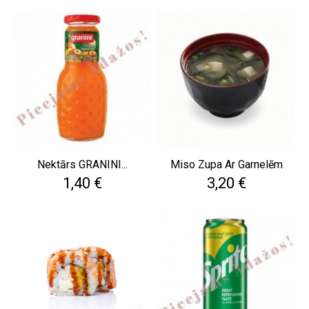
Nektārs GRANINI...
Miso Zupa Ar Garnelēm
Cena
Cena
1,40 €
3,20 €