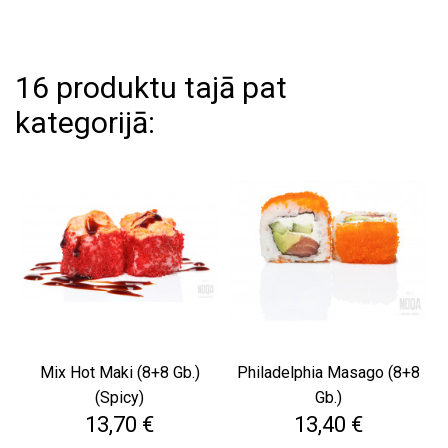
16 produktu tajā pat
kategorijā:
Mix Hot Maki (8+8 Gb.)
Philadelphia Masago (8+8
(Spicy)
Gb.)
Cena
Cena
13,70 €
13,40 €