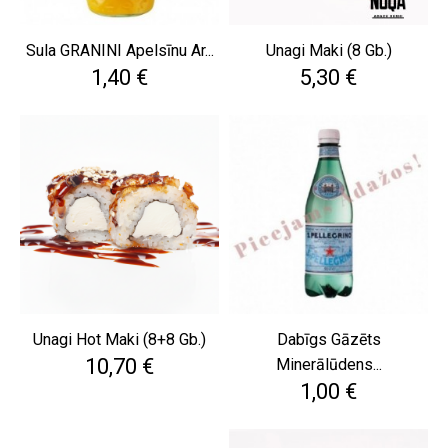
Sula GRANINI Apelsīnu Ar...
Unagi Maki (8 Gb.)
Cena
Cena
1,40 €
5,30 €
Unagi Hot Maki (8+8 Gb.)
Dabīgs Gāzēts
Cena
10,70 €
Minerālūdens...
Cena
1,00 €