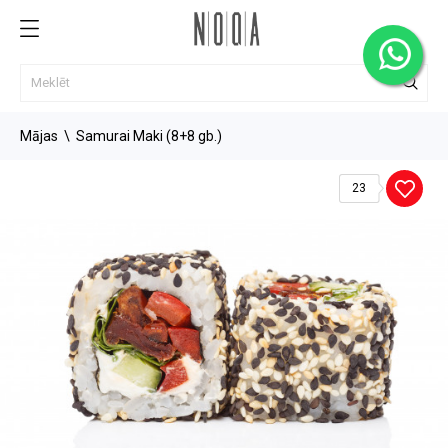
Mājas
Samurai Maki (8+8 gb.)
23