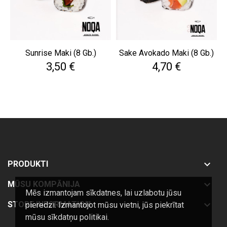
Sunrise Maki (8 Gb.)
Sake Avokado Maki (8 Gb.)
Cena
Cena
3,50 €
4,70 €

PRODUKTI

MŪSU KOMPĀNIJA
Mēs izmantojam sīkdatnes, lai uzlabotu jūsu

STORE INFORMATION
pieredzi. Izmantojot mūsu vietni, jūs piekrītat
mūsu sīkdatņu politikai.