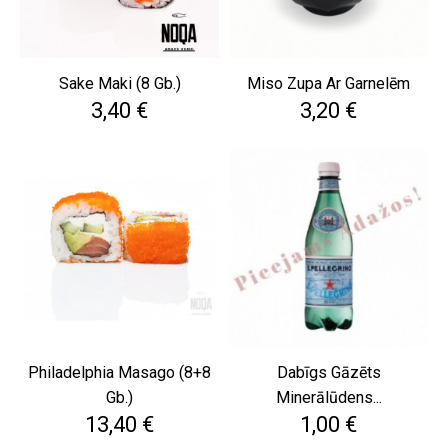
Sake Maki (8 Gb.)
Miso Zupa Ar Garnelēm
Cena
Cena
3,40 €
3,20 €
Philadelphia Masago (8+8
Dabīgs Gāzēts
Gb.)
Minerālūdens...
Cena
Cena
13,40 €
1,00 €