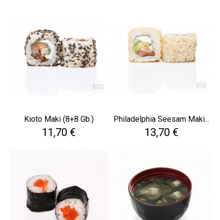
Kioto Maki (8+8 Gb.)
Philadelphia Seesam Maki...
Cena
Cena
11,70 €
13,70 €