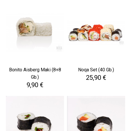
Bonito Aisberg Maki (8+8
Noqa Set (40 Gb.)
Cena
25,90 €
Gb.)
Cena
9,90 €